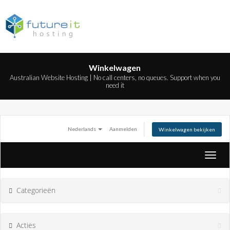
Winkelwagen
Australian Website Hosting | No call centers, no queues. Support when you
need it
Nederlands
Aanmelden
Winkelwagen bekijken
Naviga
in-/ui
Categorieën
Acties