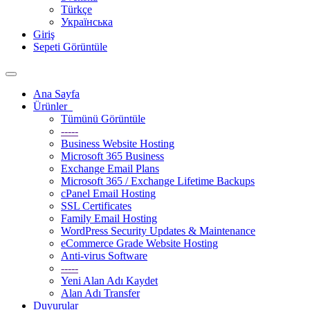
Türkçe
Українська
Giriş
Sepeti Görüntüle
Gezinmeyi
değiştir
Ana Sayfa
Ürünler
Tümünü Görüntüle
-----
Business Website Hosting
Microsoft 365 Business
Exchange Email Plans
Microsoft 365 / Exchange Lifetime Backups
cPanel Email Hosting
SSL Certificates
Family Email Hosting
WordPress Security Updates & Maintenance
eCommerce Grade Website Hosting
Anti-virus Software
-----
Yeni Alan Adı Kaydet
Alan Adı Transfer
Duyurular