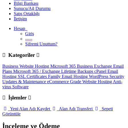
Bilgi Bankası
Sunucu/Ağ Durumu
Satış Ortaklığı
İletişim
Hesap
Giriş
-----
Şifremi Unuttum?
Kategoriler
Business Website Hosting
Microsoft 365 Business
Exchange Email
Plans
Microsoft 365 / Exchange Lifetime Backups
cPanel Email
Hosting
SSL Certificates
Family Email Hosting
WordPress Security
Updates & Maintenance
eCommerce Grade Website Hosting
Anti-
virus Software
İşlemler
Yeni Alan Adı Kaydet
Alan Adı Transferi
Sepeti
Görüntüle
İnceleme ve Ödeme