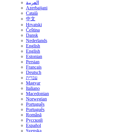
العربية
Azerbaijani
Català
中文
Hrvatski
Čeština
Dansk
Nederlands
English
English
Estonian
Persian
Français
Deutsch
עברית
Magyar
Italiano
Macedonian
Norwegian
Português
Português
Română
Русский
Español
Svenska