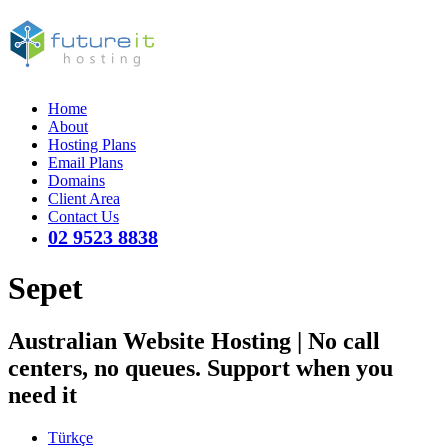
Home
About
Hosting Plans
Email Plans
Domains
Client Area
Contact Us
02 9523 8838
Sepet
Australian Website Hosting | No call
centers, no queues. Support when you
need it
Türkçe