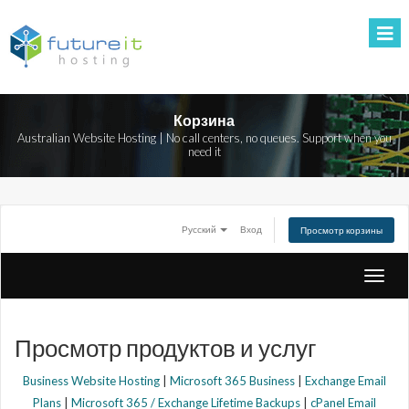
Корзина
Australian Website Hosting | No call centers, no queues. Support when you
need it
Русский
Вход
Просмотр корзины
Пере
навиг
Просмотр продуктов и услуг
Business Website Hosting
|
Microsoft 365 Business
|
Exchange Email
Plans
|
Microsoft 365 / Exchange Lifetime Backups
|
cPanel Email