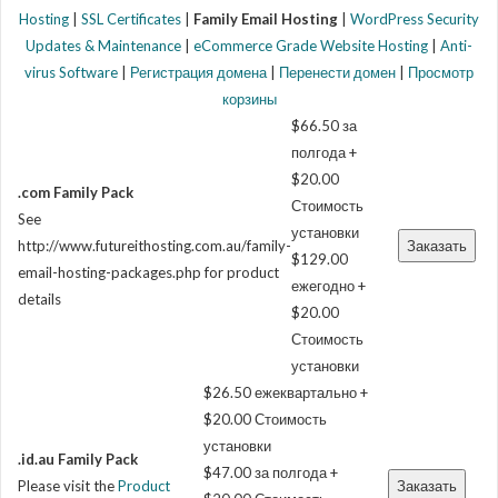
Hosting
|
SSL Certificates
|
Family Email Hosting
|
WordPress Security
Updates & Maintenance
|
eCommerce Grade Website Hosting
|
Anti-
virus Software
|
Регистрация домена
|
Перенести домен
|
Просмотр
корзины
$66.50 за
полгода +
$20.00
.com Family Pack
Стоимость
See
установки
http://www.futureithosting.com.au/family-
$129.00
email-hosting-packages.php for product
ежегодно +
details
$20.00
Стоимость
установки
$26.50 ежеквартально +
$20.00 Стоимость
установки
.id.au Family Pack
$47.00 за полгода +
Please visit the
Product