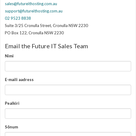
sales@futureithosting.com.au
support@futureithosting.com.au
02 9523 8838
Suite 3/25 Cronulla Street, Cronulla NSW 2230
PO Box 122, Cronulla NSW 2230
Email the Future IT Sales Team
Nimi
E-maili aadress
Pealkiri
Sõnum