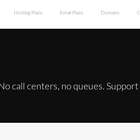
Hosting Plans
Email Plans
Domains
C
No call centers, no queues. Suppor