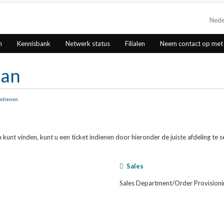
Nede
n
Kennisbank
Netwerk status
Filialen
Neem contact op met
aan
indienen
unt vinden, kunt u een ticket indienen door hieronder de juiste afdeling te s
Sales
Sales Department/Order Provisioni