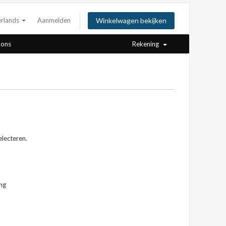
rlands
Aanmelden
Winkelwagen bekijken
 ons
Rekening
electeren.
ng