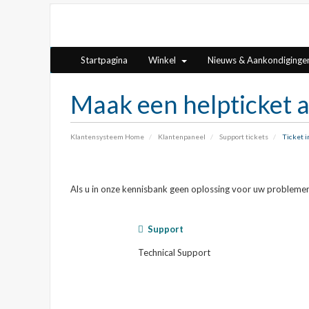
Startpagina
Winkel
Nieuws & Aankondiginge
Maak een helpticket 
Klantensysteem Home
Klantenpaneel
Support tickets
Ticket 
Als u in onze kennisbank geen oplossing voor uw problemen k
Support
Technical Support