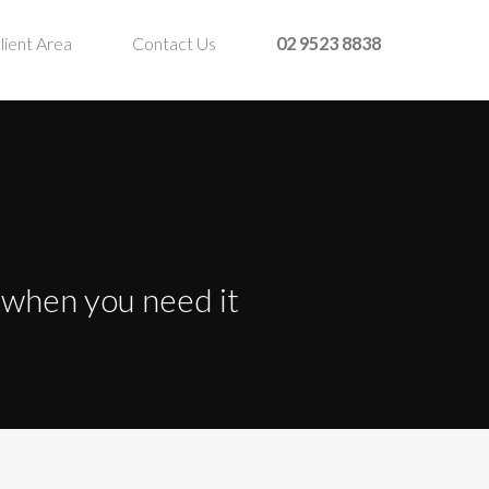
lient Area
Contact Us
02 9523 8838
t when you need it