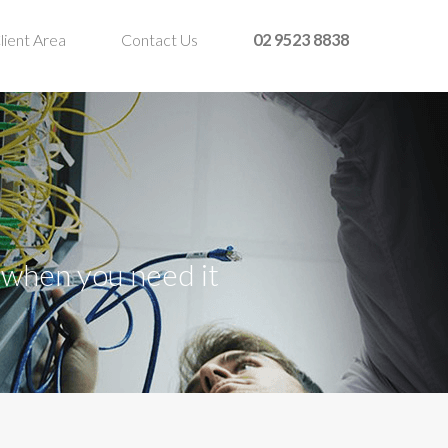
lient Area
Contact Us
02 9523 8838
t when you need it