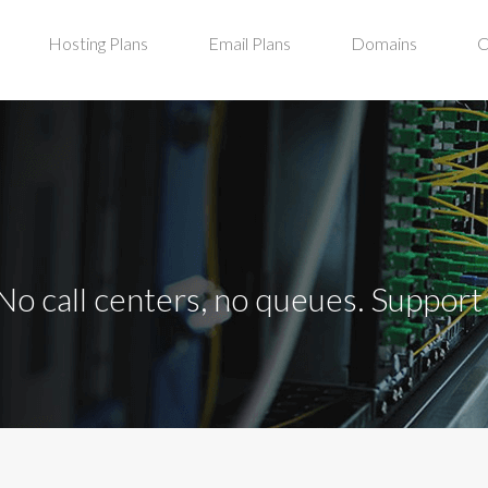
Hosting Plans
Email Plans
Domains
C
No call centers, no queues. Suppor