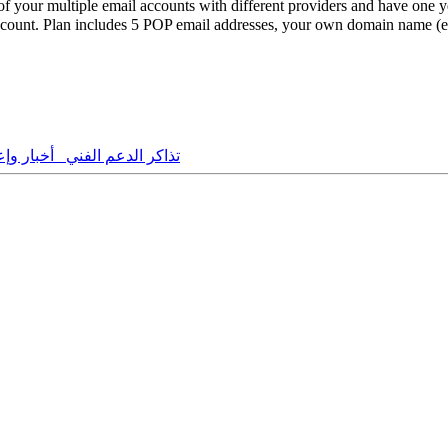
multiple email accounts with different providers and have one yearl
unt. Plan includes 5 POP email addresses, your own domain name (e.
تذاكر الدعم الفني
أخبار وإع