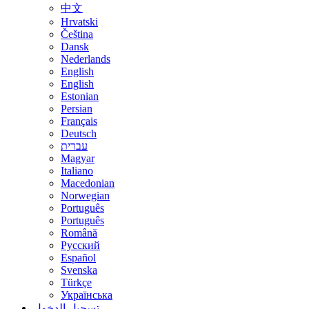
中文
Hrvatski
Čeština
Dansk
Nederlands
English
English
Estonian
Persian
Français
Deutsch
עברית
Magyar
Italiano
Macedonian
Norwegian
Português
Português
Română
Русский
Español
Svenska
Türkçe
Українська
تسجيل الدخول