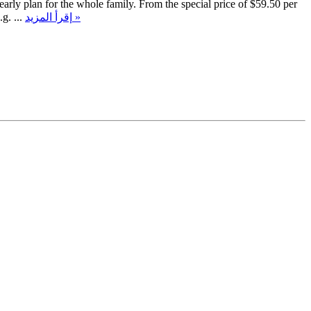
y plan for the whole family. From the special price of $59.50 per
g. ...
إقرأ المزيد »