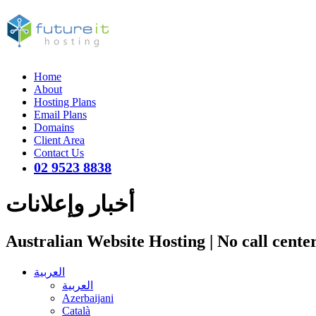
Home
About
Hosting Plans
Email Plans
Domains
Client Area
Contact Us
02 9523 8838
أخبار وإعلانات
Australian Website Hosting | No call cente
العربية
العربية
Azerbaijani
Català