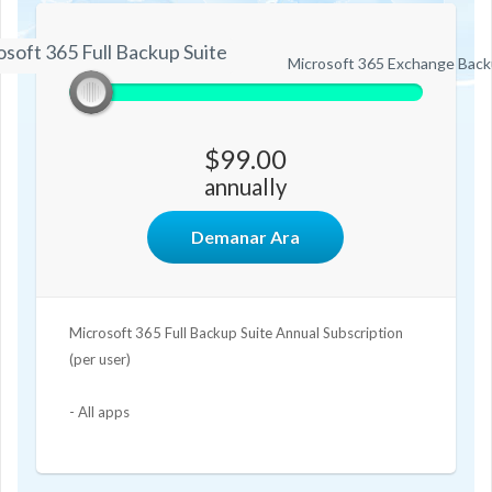
soft 365 Full Backup Suite
Microsoft 365 Full Backup Suite
Microsoft 365 Exchange Back
$99.00
annually
Demanar Ara
Microsoft 365 Full Backup Suite Annual Subscription
(per user)
- All apps