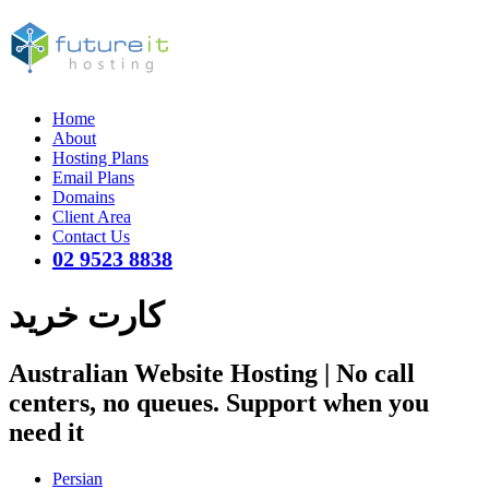
Home
About
Hosting Plans
Email Plans
Domains
Client Area
Contact Us
02 9523 8838
کارت خرید
Australian Website Hosting | No call
centers, no queues. Support when you
need it
Persian