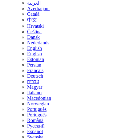
العربية
Azerbaijani
Català
中文
Hrvatski
Čeština
Dansk
Nederlands
English
English
Estonian
Persian
Français
Deutsch
עברית
Magyar
Italiano
Macedonian
Norwegian
Português
Português
Română
Русский
Español
Svenska