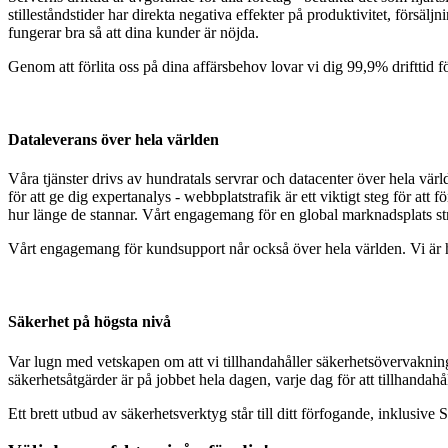
stilleståndstider har direkta negativa effekter på produktivitet, försäljni
fungerar bra så att dina kunder är nöjda.
Genom att förlita oss på dina affärsbehov lovar vi dig 99,9% drifttid för
Dataleverans över hela världen
Våra tjänster drivs av hundratals servrar och datacenter över hela vä
för att ge dig expertanalys - webbplatstrafik är ett viktigt steg för at
hur länge de stannar. Vårt engagemang för en global marknadsplats str
Vårt engagemang för kundsupport når också över hela världen. Vi är här 
Säkerhet på högsta nivå
Var lugn med vetskapen om att vi tillhandahåller säkerhetsövervaknin
säkerhetsåtgärder är på jobbet hela dagen, varje dag för att tillhandah
Ett brett utbud av säkerhetsverktyg står till ditt förfogande, inklusi