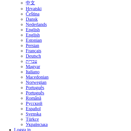
中文
Hrvatski
Čeština
Dansk
Nederlands
English
English
Estonian
Persian
Français
Deutsch
עברית
Magyar
Italiano
Macedonian
Norwegian
Português
Português
Română
Русский
Español
Svenska
Türkçe
Українська
Logga in