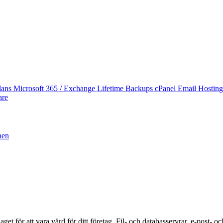
lans
Microsoft 365 / Exchange Lifetime Backups
cPanel Email Hostin
are
nen
laget för att vara värd för ditt företag. Fil- och databasservrar, e-post-