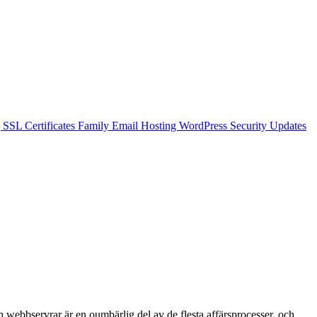
g
SSL Certificates
Family Email Hosting
WordPress Security Updates
 och webbservrar är en oumbärlig del av de flesta affärsprocesser, och