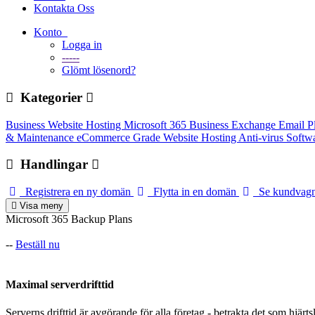
Kontakta Oss
Konto
Logga in
-----
Glömt lösenord?
Kategorier
Business Website Hosting
Microsoft 365 Business
Exchange Email P
& Maintenance
eCommerce Grade Website Hosting
Anti-virus Softw
Handlingar
Registrera en ny domän
Flytta in en domän
Se kundvag
Visa meny
Microsoft 365 Backup Plans
--
Beställ nu
Maximal serverdrifttid
Serverns drifttid är avgörande för alla företag - betrakta det som hjärts