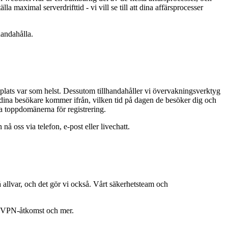
lla maximal serverdrifttid - vi vill se till att dina affärsprocesser
handahålla.
bplats var som helst. Dessutom tillhandahåller vi övervakningsverktyg
var dina besökare kommer ifrån, vilken tid på dagen de besöker dig och
ra toppdomänerna för registrering.
å oss via telefon, e-post eller livechatt.
allvar, och det gör vi också. Vårt säkerhetsteam och
er, VPN-åtkomst och mer.