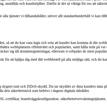
ng, anställda och kundnöjdhet. Därför är det så viktigt för oss att säkerstä
 alla tjänster vi tillhandahåller, utöver allt standardunderhåll vi kan till
rlden, så att du kan vara lugn och veta att kunder kan komma åt din web
t förbättra webbplatsens effektivitet och popularitet, samt hålla reda på 
äcker sig till domänregistreringar, eftersom vi erbjuder de mest populä
för att hjälpa dig med ditt webbhotell på alla möjliga sätt, och du kan n
g dygnet runt och DDoS-skydd. Du tar skyddet av dina kunders data på 
ålla den säkerhetsnivå som behövs i dagens digitala tidsålder.
ve SSL-certifikat, brandväggskonfiguration, säkerhetsövervakningstjänst