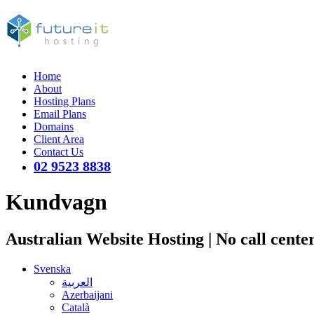
Home
About
Hosting Plans
Email Plans
Domains
Client Area
Contact Us
02 9523 8838
Kundvagn
Australian Website Hosting | No call cente
Svenska
العربية
Azerbaijani
Català