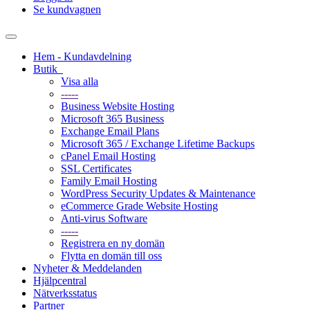
Se kundvagnen
Växla
navigering
Hem - Kundavdelning
Butik
Visa alla
-----
Business Website Hosting
Microsoft 365 Business
Exchange Email Plans
Microsoft 365 / Exchange Lifetime Backups
cPanel Email Hosting
SSL Certificates
Family Email Hosting
WordPress Security Updates & Maintenance
eCommerce Grade Website Hosting
Anti-virus Software
-----
Registrera en ny domän
Flytta en domän till oss
Nyheter & Meddelanden
Hjälpcentral
Nätverksstatus
Partner