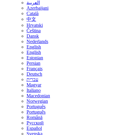
العربية
Azerbaijani
Català
中文
Hrvatski
Čeština
Dansk
Nederlands
English
English
Estonian
Persian
Français
Deutsch
עברית
Magyar
Italiano
Macedonian
Norwegian
Português
Português
Română
Русский
Español
Svenska