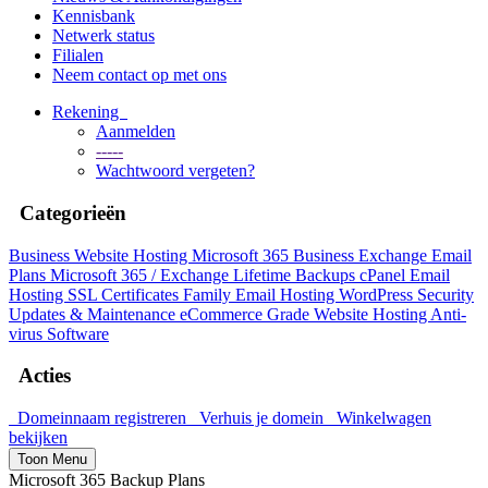
Kennisbank
Netwerk status
Filialen
Neem contact op met ons
Rekening
Aanmelden
-----
Wachtwoord vergeten?
Categorieën
Business Website Hosting
Microsoft 365 Business
Exchange Email
Plans
Microsoft 365 / Exchange Lifetime Backups
cPanel Email
Hosting
SSL Certificates
Family Email Hosting
WordPress Security
Updates & Maintenance
eCommerce Grade Website Hosting
Anti-
virus Software
Acties
Domeinnaam registreren
Verhuis je domein
Winkelwagen
bekijken
Toon Menu
Microsoft 365 Backup Plans