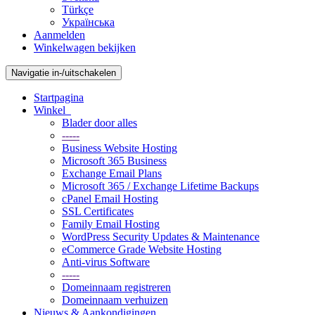
Türkçe
Українська
Aanmelden
Winkelwagen bekijken
Navigatie in-/uitschakelen
Startpagina
Winkel
Blader door alles
-----
Business Website Hosting
Microsoft 365 Business
Exchange Email Plans
Microsoft 365 / Exchange Lifetime Backups
cPanel Email Hosting
SSL Certificates
Family Email Hosting
WordPress Security Updates & Maintenance
eCommerce Grade Website Hosting
Anti-virus Software
-----
Domeinnaam registreren
Domeinnaam verhuizen
Nieuws & Aankondigingen