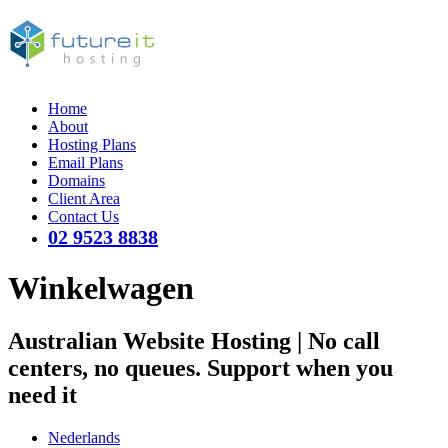
Home
About
Hosting Plans
Email Plans
Domains
Client Area
Contact Us
02 9523 8838
Winkelwagen
Australian Website Hosting | No call
centers, no queues. Support when you
need it
Nederlands